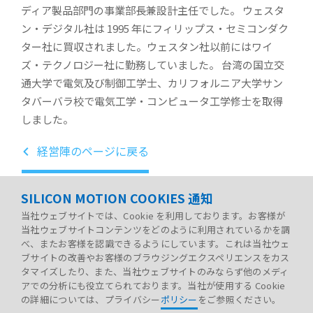
ディア製品部門の事業部長兼設計主任でした。 ウェスタ
ン・デジタル社は 1995 年にフィリップス・セミコンダク
ター社に買収されました。ウェスタン社以前にはワイ
ズ・テクノロジー社に勤務していました。 台湾の国立交
通大学で電気及び制御工学士、カリフォルニア大学サン
タバーバラ校で電気工学・コンピュータ工学修士を取得
しました。
経営陣のページに戻る
SILICON MOTION COOKIES 通知
当社ウェブサイトでは、Cookie を利用しております。お客様が
当社ウェブサイトコンテンツをどのように利用されているかを調
べ、またお客様を認識できるようにしています。これは当社ウェ
ブサイトの改善やお客様のブラウジングエクスペリエンスをカス
タマイズしたり、また、当社ウェブサイトのみならず他のメディ
アでの分析にも役立てられております。当社が使用する Cookie
の詳細については、プライバシー
ポリシー
をご参照ください。
弊社ポリシー
法的情報
サイトマップ