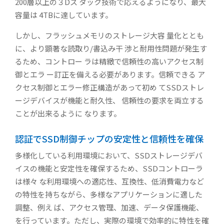
200層以上の３Dス タック技術で応えるようになり、最大
容量は 4TBに達しています。
しかし、フラッシュメモリのストレージ大容 量化ととも
に、より顕著な読取り/書込み干 渉と耐用性問題が発生す
るため、コントロー ラは精緻で信頼性の高いアクセス制
御とエラ ー訂正を備える必要があります。信頼できる ア
クセス制御とエラー修正構造があって初め てSSDストレ
ージデバイスが機能と耐久性、 信頼性の要求を両立する
ことが出来るように なります。
認証でSSD制御チップの安定性と信頼性を確保
多様化している利用環境において、SSDストレージデバ
イスの機能と安定性を確保するため、SSDコントローラ
は様々 な利用環境への適応性、互換性、低消費電力など
の特性を持ちながら、多様なアプリケーションに適した
調整、例え ば、アクセス管理、加速、データ保護機能、
を行っています。ただし、実際の環境で効率的に特性を確